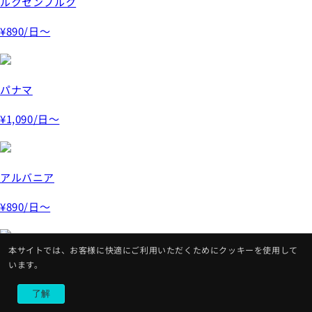
ルクセンブルク
¥890
/日～
パナマ
¥1,090
/日～
アルバニア
¥890
/日～
本サイトでは、お客様に快適にご利用いただくためにクッキーを使用して
モナコ
います。
¥890
/日～
了解