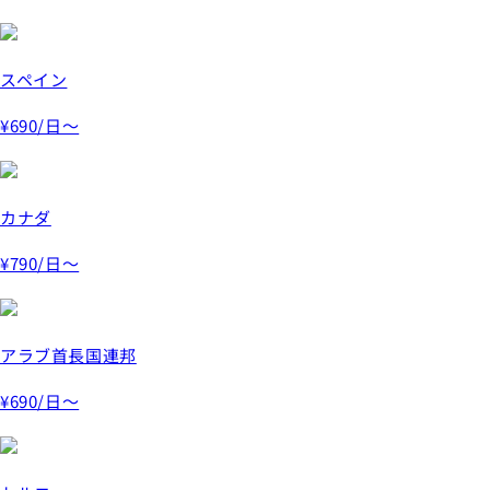
スペイン
¥690
/日～
カナダ
¥790
/日～
アラブ首長国連邦
¥690
/日～