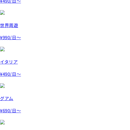
¥490
/日～
世界周遊
¥990
/日～
イタリア
¥490
/日～
グアム
¥690
/日～