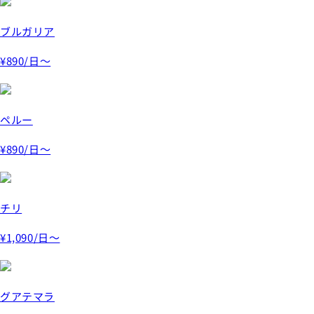
ブルガリア
¥890
/日～
ペルー
¥890
/日～
チリ
¥1,090
/日～
グアテマラ