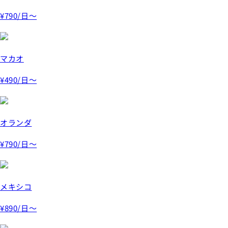
¥790
/日～
マカオ
¥490
/日～
オランダ
¥790
/日～
メキシコ
¥890
/日～