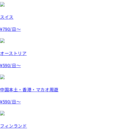
スイス
¥790
/日～
オーストリア
¥590
/日～
中国本土・香港・マカオ周遊
¥590
/日～
フィンランド