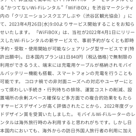
る“かつてないWi-Fiレンタル”「WiFiBOX」を渋谷マークシティ
内の「クリエーションスクエアしぶや（渋谷区観光協会）」に
て、2023年4月26日(水)9:00よりサービス開始することをお知ら
せいたします。 「WiFiBOX」は、当社が2022年4月1日にリリー
スしたWi-Fiレンタルの新サービスで、事前予約がなくとも即時
予約・受取・使用開始が可能なシェアリング型サービスです(特
許出願中)。日本国内プランは1日840円（税込価格)で無制限の
利用ができるうえ、端末には充電用ケーブルが格納されモバイ
ルバッテリー機能も搭載、スマートフォンの充電を行うことも
可能です。 コロナ禍での非対面ニーズへの対応やユーザーにと
って煩わしい手続き・行列待ちの排除、運営コストの削減、設
置場所の余剰スペース確保など多方面での複合的効果をもたら
すサービスデザインが高く評価されたことから、2022年度グッ
ドデザイン賞を受賞いたしました。 モバイルWi-Fiルーターのレ
ンタルは海外旅行時のみ利用すると思われがちです。しかし日
本国内においても、海外からの訪日外国人旅行者の利用に加え