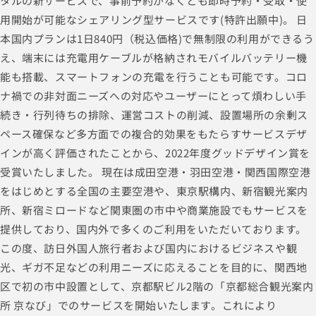
タルの新サービスで、事前予約がなくとも即時予約・受取・使
用開始が可能なシェアリング型サービスです(特許出願中)。 日
本国内プランは1日840円（税込価格)で無制限の利用ができるう
え、端末には充電用ケーブルが格納されモバイルバッテリー機
能も搭載、スマートフォンの充電を行うことも可能です。コロ
ナ禍での非対面ニーズへの対応やユーザーにとって煩わしい手
続き・行列待ちの排除、運営コストの削減、設置場所の余剰ス
ペース確保など多方面での複合的効果をもたらすサービスデザ
インが高く評価されたことから、2022年度グッドデザイン賞を
受賞いたしました。 現在は成田空港・羽田空港・関西国際空港
をはじめとする全国の主要空港や、東京駅構内、新宿観光案内
所、新宿ミロードなど関東圏の市中や商業施設でもサービスを
提供しており、国内外で多くのご利用をいただいております。
この度、訪日外国人旅行者および国内におけるビジネスや観
光、ギガ不足などの利用ニーズに応えることを目的に、関西地
区で初の市中設置として、京都駅ビル2階の「京都総合観光案内
所 京なび」でのサービスを開始いたします。これにより