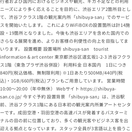
行者および国内におけるビジネスや観光、ギガ不足などの利用
ニーズにより多く応えることを目的に、渋谷エリア2箇所目とし
て、渋谷フクラス1階の観光案内所「shibuya-san」でのサービ
スを開始いたします。 これによりWiFiBOXの設置箇所は計14施
設・19箇所となりました。今後も渋谷エリアを含めた国内での
さらなる展開を進め、よりお客様の利便性の向上を目指してま
いります。 設置概要 設置場所 shibuya-san tourist
information & art center 東京都渋谷区道玄坂1-2-3 渋谷フクラ
ス1階（東急プラザ渋谷併設） 利用料金 日本国内 1日につき
840円(税込価格、無制限利用) ※1日あたり500MB/440円(税
込)・1GB/660円(税込)プランもご用意しています。 営業時間
10:00～20:00（年中無休） Webサイト https://shibuya-
san.co.jp/ 今すぐ予約 設置背景 「shibuya-san」は、渋谷駅
前、渋谷フクラス1階にある日本初の観光案内所兼アートセンタ
ーです。成田空港・羽田空港の高速バスが発着するバスターミ
ナルの目の前に位置しており、多くの観光客やビジネス客を出
迎える拠点となっています。スタッフ全員が3言語以上を扱うこ