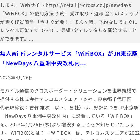
します。 Webサイト https://retail.jr-cross.co.jp/newdays
「WiFiBOX」の使用方法 予約・受け取り・返却 全てのステップ
が驚くほど簡単 「今すぐ必要！」そんな時、予約なしですぐに
レンタル可能です（※1）。最短3分でレンタルを開始すること
ができます。...
無人Wi-Fiレンタルサービス「WiFiBOX」がJR東京駅
「NewDays 八重洲中央改札内...
2023年4月26日
モバイル通信のクロスボーダー・ソリューションを世界規模で
提供する株式会社テレコムスクエア（本社：東京都千代田区
代表取締役：吉竹 雄次 以下、当社）は、好評につきJR東京駅
「NewDays 八重洲中央改札内」に設置している「WiFiBOX」
を、2023年4月26日(水)より増設することをお知らせいたしま
す。 WiFiBOXとは？ 「WiFiBOX」は、テレコムスクエアが2022