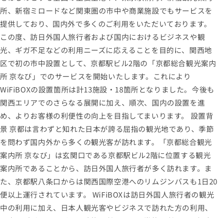
所、新宿ミロードなど関東圏の市中や商業施設でもサービスを
提供しており、国内外で多くのご利用をいただいております。
この度、訪日外国人旅行者および国内におけるビジネスや観
光、ギガ不足などの利用ニーズに応えることを目的に、関西地
区で初の市中設置として、京都駅ビル2階の「京都総合観光案内
所 京なび」でのサービスを開始いたします。これにより
WiFiBOXの設置箇所は計13施設・18箇所となりました。今後も
関西エリアでのさらなる展開に加え、順次、国内の設置を進
め、よりお客様の利便性の向上を目指してまいります。 設置背
景 京都は言わずと知れた日本が誇る屈指の観光地であり、季節
を問わず国内外から多くの観光客が訪れます。「京都総合観光
案内所 京なび」は玄関口である京都駅ビル2階に位置する観光
案内所であることから、訪日外国人旅行者が多く訪れます。ま
た、京都駅八条口からは関西国際空港へのリムジンバスも1日20
便以上運行されています。 WiFiBOXは訪日外国人旅行者の観光
中の利用に加え、日本人観光客やビジネスで訪れた方の利用、