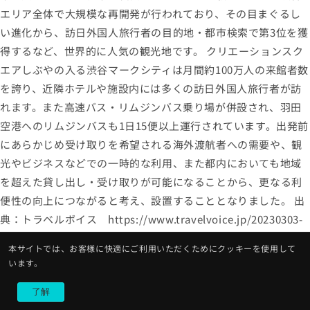
エリア全体で大規模な再開発が行われており、その目まぐるし
い進化から、訪日外国人旅行者の目的地・都市検索で第3位を獲
得するなど、世界的に人気の観光地です。 クリエーションスク
エアしぶやの入る渋谷マークシティは月間約100万人の来館者数
を誇り、近隣ホテルや施設内には多くの訪日外国人旅行者が訪
れます。また高速バス・リムジンバス乗り場が併設され、羽田
空港へのリムジンバスも1日15便以上運行されています。出発前
にあらかじめ受け取りを希望される海外渡航者への需要や、観
光やビジネスなどでの一時的な利用、また都内においても地域
を超えた貸し出し・受け取りが可能になることから、更なる利
便性の向上につながると考え、設置することとなりました。 出
典：トラベルボイス https://www.travelvoice.jp/20230303-
153065 設置概要 設置場所 クリエーションスクエアしぶや（渋
本サイトでは、お客様に快適にご利用いただくためにクッキーを使用して
谷区観光協会） 東京都渋谷区道玄坂1-12-1 渋谷マークシティ
います。
WEST MALLアベニュー通り4F 利用料金 日本国内 1日につき
840円(税込価格、無制限利用) ※1日あたり500MB/440円(税
了解