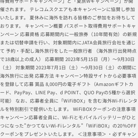
得費用サポートキャンペーン」と「夏旅Wキャンペーン」が開
催されます。 テレコムスクエアも本キャンペーンに協賛し参加
いたします。 夏休みに海外を訪れる皆様のご参加をお待ちして
おります。 キャンペーン概要 パスポート取得費用サポートキャ
ンペーン 応募資格 応募期間内に一般旅券（10年間有効）の新規
または切替申請を行い、対象期間内にJATA会員旅行会社を通じ
て 予約・手配し海外旅行をした一般旅行者 （海外旅行出発時点
で18歳以上の成人） 応募期間 2023年5月15日（月）～9月30日
（土） 対象期間 2023年7月1日（土）～9月30日（土）の期間に
海外旅行に出発 応募方法 キャンペーン特設サイトから必要事項
を登録して応募 賞品 8,000円の電子ギフト（Amazonギフトカ
ード、PayPay、LINE Pay、d POINT、QUO Payの5種から選択
可能） なお、応募者全員に「WiFiBOX」を含む海外Wi-Fiレンタ
ルを特別割引で提供いたします。 WiFiBOXクーポンの注意事項
キャンペーン応募者全員に、Wi-Fiとモバイルバッテリーがひと
つになった"かつてないWi-Fiレンタル"「WiFiBOX」の20％OFF
クーポンをプレゼントいたします。 ＜注意事項＞ ・必ずキャン