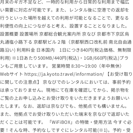
月末のギガ不足など、一時的な利用から日常的な利用まで幅広
い需要に対応が可能です。また、レンタル後に空港での返却を
行うといった場所を越えての利用が可能となることで、更なる
利便性の向上につながると考え、設置することとなりました。
設置概要 設置場所 京都総合観光案内所 京なび 京都市下京区烏
丸通塩小路下る 京都駅ビル２階（京都駅西口改札前 南北自由通
路沿い) 利用料金 日本国内 1日につき840円(税込価格、無制限
利用) ※1日あたり500MB/440円(税込)・1GB/660円(税込)プラ
ンもご用意しています。 営業時間 8:30～19:00（年中無休）
Webサイト https://ja.kyoto.travel/information/ 【お受け取
に関しての注意点】 京なびでのレンタルにおいては、事前予約
は承っておりません。現地にて在庫を確認してから、掲示物を
ご覧の上お申し込みとお受け取りをいただきますようお願いい
たします。なお、返却は京なびでも、他拠点でも構いません。
また、他拠点でお受け取りいただいた端末を京なびで返却いた
だくことは可能です。 「WiFiBOX」の特徴・使用方法 今すぐ必
要！そんな時、予約なしですぐにレンタル可能(※1)。予約・受