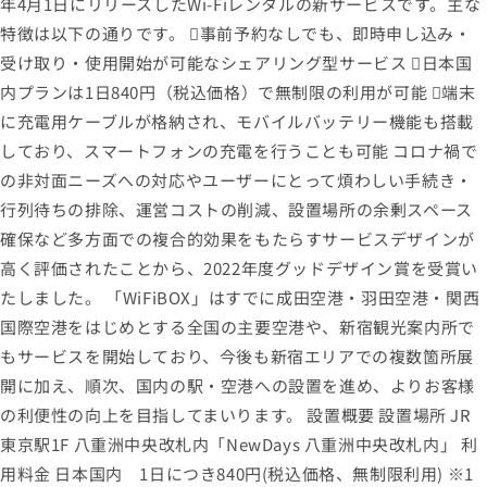
年4月1日にリリースしたWi-Fiレンタルの新サービスです。主な
特徴は以下の通りです。 事前予約なしでも、即時申し込み・
受け取り・使用開始が可能なシェアリング型サービス 日本国
内プランは1日840円（税込価格）で無制限の利用が可能 端末
に充電用ケーブルが格納され、モバイルバッテリー機能も搭載
しており、スマートフォンの充電を行うことも可能 コロナ禍で
の非対面ニーズへの対応やユーザーにとって煩わしい手続き・
行列待ちの排除、運営コストの削減、設置場所の余剰スペース
確保など多方面での複合的効果をもたらすサービスデザインが
高く評価されたことから、2022年度グッドデザイン賞を受賞い
たしました。 「WiFiBOX」はすでに成田空港・羽田空港・関西
国際空港をはじめとする全国の主要空港や、新宿観光案内所で
もサービスを開始しており、今後も新宿エリアでの複数箇所展
開に加え、順次、国内の駅・空港への設置を進め、よりお客様
の利便性の向上を目指してまいります。 設置概要 設置場所 JR
東京駅1F 八重洲中央改札内「NewDays 八重洲中央改札内」 利
用料金 日本国内 1日につき840円(税込価格、無制限利用) ※1