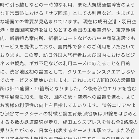
時や引っ越しなどの一時的な利用、また大規模通信障害のよう
な非常事態における「サブ回線」としての利用など、さまざま
な場面での需要が見込まれています。 現在は成田空港・羽田空
港・関西国際空港をはじめとする全国の主要空港や、東京駅構
内、新宿観光案内所、新宿ミロードなどの市中や商業施設でも
サービスを提供しており、国内外で多くのご利用をいただいて
おります。この度、訪日外国人旅行者および国内におけるビジ
ネスや観光、ギガ不足などの利用ニーズに応えることを目的
に、渋谷地区初の設置として、クリエーションスクエアしぶや
でのサービスを開始いたします。これによりWiFiBOXの設置箇
所は計12施設・17箇所となりました。今後も渋谷エリアを含む
市中展開に加え、順次、国内の駅・空港への設置を進め、より
お客様の利便性の向上を目指してまいります。 渋谷エリアおよ
び渋谷マークシティの特徴と設置背景 渋谷駅はJR線をはじめと
する多数の鉄道路線が走り、成田エクスプレスを含む全9路線の
乗り入れがある、日本を代表するターミナル駅です。また渋谷
エリア全体で大規模な再開発が行われており、その目まぐるし