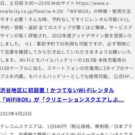
日、土日祝 9:00～23:00 Webサイト https://www.s-
markcity.co.jp/floor/w-4-29/ 「WiFiBOX」の特徴・使用方法
今すぐ必要！そんな時、予約なしですぐにレンタル可能(※1)。
予約・受取・返却 全てのステップが驚くほど簡単。サービスデ
ザインが高く評価され、2022年度グッドデザイン賞を受賞いた
しました。 ※1：事前予約での利用も可能ですが、必ず現地に
て在庫を確認してから引き出していただきますようお願いいた
します。 Wi-Fiとモバイルバッテリーの1台2役 本体充電用の
USBケーブルに加え、スマートフォンの充電用に3タイプのケー
ブルを内蔵。モバイルバッテリーとしても使用可能。 公式HP...
渋谷地区に初設置！かつてないWi-Fiレンタル
「WiFiBOX」が「クリエーションスクエアしぶ...
2023年4月26日
テレコムスクエアは、1日840円（税込価格、無制限／日本プラ
ン）で、非接触で簡単にモバイルWi-Fiルーターをレンタルでき