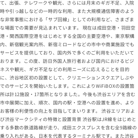
て、出張、テレワークや観光、さらには月末のギガ不足、入院
時や引っ越しなどの一時的な利用、また大規模通信障害のよう
な非常事態における「サブ回線」としての利用など、さまざま
な場面での需要が見込まれています。 現在は成田空港・羽田空
港・関西国際空港をはじめとする全国の主要空港や、東京駅構
内、新宿観光案内所、新宿ミロードなどの市中や商業施設でも
サービスを提供しており、国内外で多くのご利用をいただいて
おります。この度、訪日外国人旅行者および国内におけるビジ
ネスや観光、ギガ不足などの利用ニーズに応えることを目的
に、渋谷地区初の設置として、クリエーションスクエアしぶや
でのサービスを開始いたします。これによりWiFiBOXの設置箇
所は計12施設・17箇所となりました。今後も渋谷エリアを含む
市中展開に加え、順次、国内の駅・空港への設置を進め、より
お客様の利便性の向上を目指してまいります。 渋谷エリアおよ
び渋谷マークシティの特徴と設置背景 渋谷駅はJR線をはじめと
する多数の鉄道路線が走り、成田エクスプレスを含む全9路線の
乗り入れがある、日本を代表するターミナル駅です。また渋谷