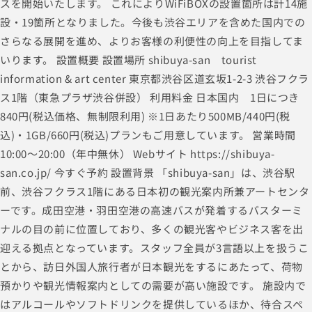
スを開始いたします。 これによりWiFiBOXの設置箇所は計14施
設・19箇所となりました。今後も渋谷エリアを含めた国内での
さらなる展開を進め、よりお客様の利便性の向上を目指してま
いります。 設置概要 設置場所 shibuya-san tourist
information & art center 東京都渋谷区道玄坂1-2-3 渋谷フクラ
ス1階（東急プラザ渋谷併設） 利用料金 日本国内 1日につき
840円(税込価格、無制限利用) ※1日あたり500MB/440円(税
込)・1GB/660円(税込)プランもご用意しています。 営業時間
10:00～20:00（年中無休） Webサイト https://shibuya-
san.co.jp/ 今すぐ予約 設置背景 「shibuya-san」は、渋谷駅
前、渋谷フクラス1階にある日本初の観光案内所兼アートセンタ
ーです。成田空港・羽田空港の高速バスが発着するバスターミ
ナルの目の前に位置しており、多くの観光客やビジネス客を出
迎える拠点となっています。スタッフ全員が3言語以上を扱うこ
とから、訪日外国人旅行者が日本観光をするにあたって、荷物
預かりや観光情報案内としての需要が高い施設です。 施設内で
はアルコールやソフトドリンクを提供しているほか、待合スペ