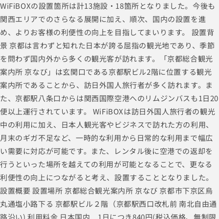
WiFiBOXの設置箇所は計13施設・18箇所となりました。今後も
関西エリアでのさらなる展開に加え、順次、国内の設置を進
め、よりお客様の利便性の向上を目指してまいります。 設置背
景 京都は言わずと知れた日本が誇る屈指の観光地であり、季節
を問わず国内外から多くの観光客が訪れます。「京都総合観光
案内所 京なび」は玄関口である京都駅ビル2階に位置する観光
案内所であることから、訪日外国人旅行者が多く訪れます。ま
た、京都駅八条口からは関西国際空港へのリムジンバスも1日20
便以上運行されています。 WiFiBOXは訪日外国人旅行者の観光
中の利用に加え、日本人観光客やビジネスで訪れた方の利用、
月末のギガ不足など、一時的な利用から日常的な利用まで幅広
い需要に対応が可能です。また、レンタル後に空港での返却を
行うといった場所を越えての利用が可能となることで、更なる
利便性の向上につながると考え、設置することとなりました。
設置概要 設置場所 京都総合観光案内所 京なび 京都市下京区烏
丸通塩小路下る 京都駅ビル２階（京都駅西口改札前 南北自由通
路沿い) 利用料金 日本国内 1日につき840円(税込価格、無制限