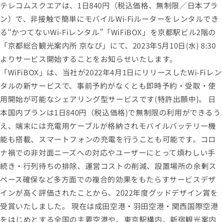
テレコムスクエアは、1日840円（税込価格、無制限／日本プラ
ン）で、非接触で簡単にモバイルWi-Fiルーターをレンタルでき
る“かつてないWi-Fiレンタル”「WiFiBOX」を京都駅ビル2階の
「京都総合観光案内所 京なび」にて、2023年5月10日(水) 8:30
よりサービス開始することをお知らせいたします。
「WiFiBOX」は、当社が2022年4月1日にリリースしたWi-Fiレン
タルの新サービスで、事前予約がなくとも即時予約・受取・使
用開始が可能なシェアリング型サービスです(特許出願中)。 日
本国内プランは1日840円（税込価格)で無制限の利用ができるう
え、端末には充電用ケーブルが格納されモバイルバッテリー機
能も搭載、スマートフォンの充電を行うことも可能です。コロ
ナ禍での非対面ニーズへの対応やユーザーにとって煩わしい手
続き・行列待ちの排除、運営コストの削減、設置場所の余剰ス
ペース確保など多方面での複合的効果をもたらすサービスデザ
インが高く評価されたことから、2022年度グッドデザイン賞を
受賞いたしました。 現在は成田空港・羽田空港・関西国際空港
をはじめとする全国の主要空港や、東京駅構内、新宿観光案内