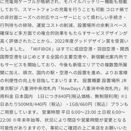
に充電用ケーブルが格納され、モバイルバッテリー機能も搭載
しており、スマートフォンの充電を行うことも可能 コロナ禍で
の非対面ニーズへの対応やユーザーにとって煩わしい手続き・
行列待ちの排除、運営コストの削減、設置場所の余剰スペース
確保など多方面での複合的効果をもたらすサービスデザインが
高く評価されたことから、2022年度グッドデザイン賞を受賞い
たしました。 「WiFiBOX」はすでに成田空港・羽田空港・関西
国際空港をはじめとする全国の主要空港や、新宿観光案内所で
もサービスを開始しており、今後も新宿エリアでの複数箇所展
開に加え、順次、国内の駅・空港への設置を進め、よりお客様
の利便性の向上を目指してまいります。 設置概要 設置場所 JR
東京駅1F 八重洲中央改札内「NewDays 八重洲中央改札内」 利
用料金 日本国内 1日につき840円(税込価格、無制限利用) ※1
日あたり500MB/440円（税込）・1GB/660円（税込）プランも
ご用意しています。 営業時間 平日 6:00～23:00 土日祝 6:00～
22:00 ※年末年始等、状況により閉店や営業時間が変更となる
可能性がありますので、事前にご確認の上ご来店をお願いいた