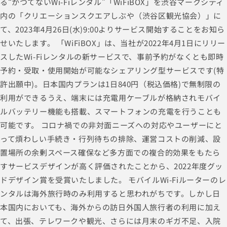
る“かつてないWi-Fiレンタル”「WiFiBOX」を渋谷マークシティ
内の「クリエーションスクエアしぶや（渋谷区観光協会）」に
て、2023年4月26日(水)9:00よりサービス開始することをお知ら
せいたします。 「WiFiBOX」は、当社が2022年4月1日にリリー
スしたWi-Fiレンタルの新サービスで、事前予約がなくとも即時
予約・受取・使用開始が可能なシェアリング型サービスです(特
許出願中)。日本国内プランは1日840円（税込価格)で無制限の
利用ができるうえ、端末には充電用ケーブルが格納されモバイ
ルバッテリー機能も搭載、スマートフォンの充電を行うことも
可能です。 コロナ禍での非対面ニーズへの対応やユーザーにと
って煩わしい手続き・行列待ちの排除、運営コストの削減、設
置場所の余剰スペース確保など多方面での複合的効果をもたら
すサービスデザインが高く評価されたことから、2022年度グッ
ドデザイン賞を受賞いたしました。 モバイルWi-Fiルーターのレ
ンタルは海外旅行時のみ利用すると思われがちです。しかし日
本国内においても、海外からの訪日外国人旅行者の利用に加え
て、出張、テレワークや観光、さらには月末のギガ不足、入院