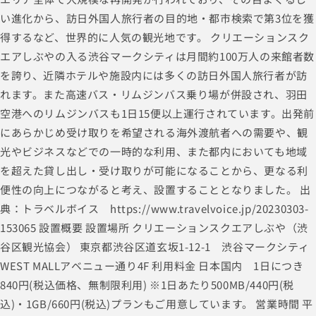
い進化から、訪日外国人旅行者の目的地・都市検索で第3位を獲
得するなど、世界的に人気の観光地です。 クリエーションスク
エアしぶやの入る渋谷マークシティは月間約100万人の来館者数
を誇り、近隣ホテルや施設内には多くの訪日外国人旅行者が訪
れます。また高速バス・リムジンバス乗り場が併設され、羽田
空港へのリムジンバスも1日15便以上運行されています。出発前
にあらかじめ受け取りを希望される海外渡航者への需要や、観
光やビジネスなどでの一時的な利用、また都内においても地域
を超えた貸し出し・受け取りが可能になることから、更なる利
便性の向上につながると考え、設置することとなりました。 出
典：トラベルボイス https://www.travelvoice.jp/20230303-
153065 設置概要 設置場所 クリエーションスクエアしぶや（渋
谷区観光協会） 東京都渋谷区道玄坂1-12-1 渋谷マークシティ
WEST MALLアベニュー通り4F 利用料金 日本国内 1日につき
840円(税込価格、無制限利用) ※1日あたり500MB/440円(税
込)・1GB/660円(税込)プランもご用意しています。 営業時間 平