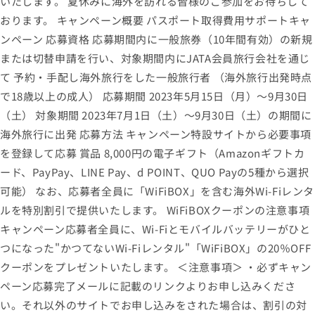
いたします。 夏休みに海外を訪れる皆様のご参加をお待ちして
おります。 キャンペーン概要 パスポート取得費用サポートキャ
ンペーン 応募資格 応募期間内に一般旅券（10年間有効）の新規
または切替申請を行い、対象期間内にJATA会員旅行会社を通じ
て 予約・手配し海外旅行をした一般旅行者 （海外旅行出発時点
で18歳以上の成人） 応募期間 2023年5月15日（月）～9月30日
（土） 対象期間 2023年7月1日（土）～9月30日（土）の期間に
海外旅行に出発 応募方法 キャンペーン特設サイトから必要事項
を登録して応募 賞品 8,000円の電子ギフト（Amazonギフトカ
ード、PayPay、LINE Pay、d POINT、QUO Payの5種から選択
可能） なお、応募者全員に「WiFiBOX」を含む海外Wi-Fiレンタ
ルを特別割引で提供いたします。 WiFiBOXクーポンの注意事項
キャンペーン応募者全員に、Wi-Fiとモバイルバッテリーがひと
つになった"かつてないWi-Fiレンタル"「WiFiBOX」の20％OFF
クーポンをプレゼントいたします。 ＜注意事項＞ ・必ずキャン
ペーン応募完了メールに記載のリンクよりお申し込みくださ
い。それ以外のサイトでお申し込みをされた場合は、割引の対