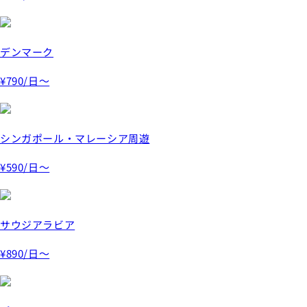
デンマーク
¥790
/日～
シンガポール・マレーシア周遊
¥590
/日～
サウジアラビア
¥890
/日～