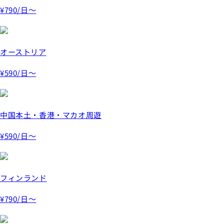
¥790
/日～
オーストリア
¥590
/日～
中国本土・香港・マカオ周遊
¥590
/日～
フィンランド
¥790
/日～