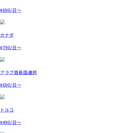
¥690
/日～
カナダ
¥790
/日～
アラブ首長国連邦
¥690
/日～
トルコ
¥490
/日～