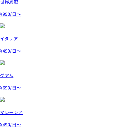
世界周遊
¥990
/日～
イタリア
¥490
/日～
グアム
¥690
/日～
マレーシア
¥490
/日～