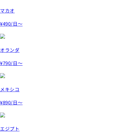
マカオ
¥490
/日～
オランダ
¥790
/日～
メキシコ
¥890
/日～
エジプト