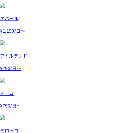
ネパール
¥1,190
/日～
アイルランド
¥790
/日～
チェコ
¥790
/日～
モロッコ