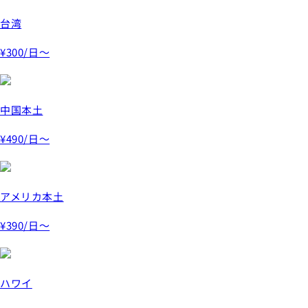
台湾
¥300
/日～
中国本土
¥490
/日～
アメリカ本土
¥390
/日～
ハワイ