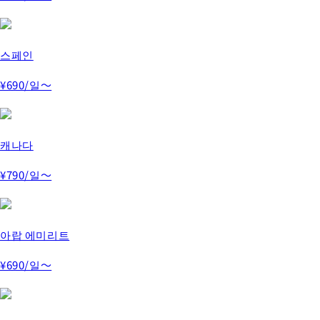
스페인
¥690
/일～
캐나다
¥790
/일～
아랍 에미리트
¥690
/일～