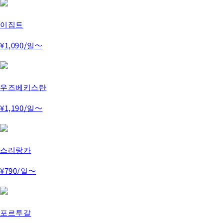
이집트
¥1,090
/일～
우즈베키스탄
¥1,190
/일～
스리랑카
¥790
/일～
포르투갈