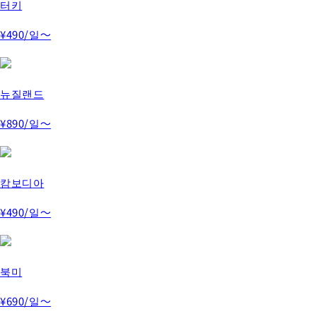
터키
¥490
/일～
뉴질랜드
¥890
/일～
캄보디아
¥490
/일～
북미
¥690
/일～