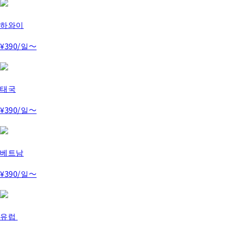
하와이
¥390
/일～
태국
¥390
/일～
베트남
¥390
/일～
유럽 ​