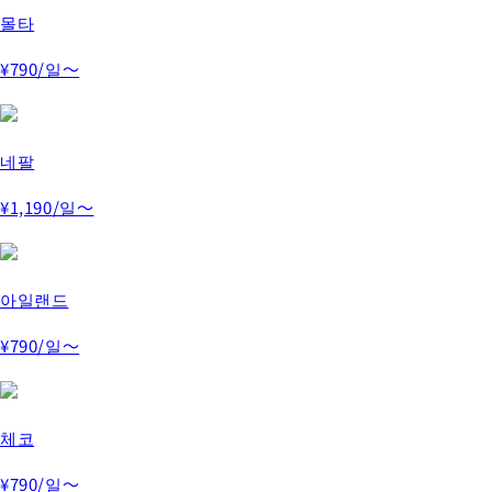
몰타
¥790
/일～
네팔
¥1,190
/일～
아일랜드
¥790
/일～
체코
¥790
/일～