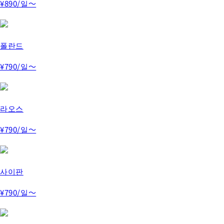
¥890
/일～
폴란드
¥790
/일～
라오스
¥790
/일～
사이판
¥790
/일～