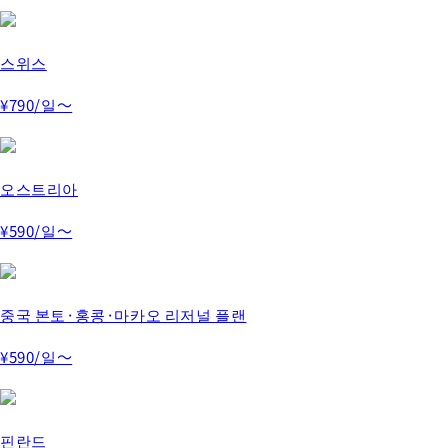
스위스
¥790
/일～
오스트리아
¥590
/일～
중국 본토·홍콩·마카오 리저널 플랜
¥590
/일～
핀란드