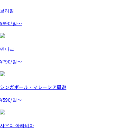
브라질
¥890
/일～
덴마크
¥790
/일～
シンガポール・マレーシア周遊
¥590
/일～
사우디 아라비아