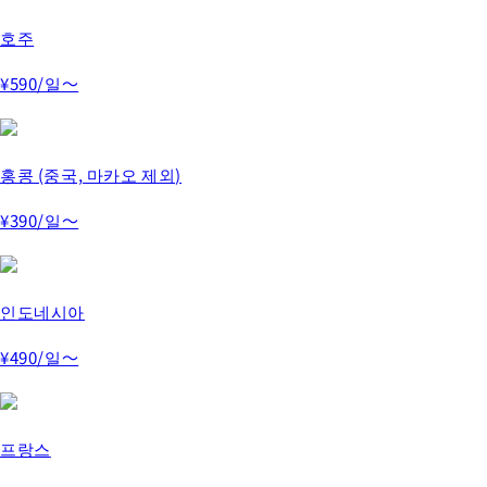
호주
¥590
/일～
홍콩 (중국, 마카오 제외)
¥390
/일～
인도네시아
¥490
/일～
프랑스