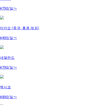
¥790
/일～
마카오 (중국, 홍콩 제외)
¥490
/일～
네덜란드
¥790
/일～
멕시코
¥890
/일～