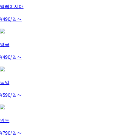
말레이시아
¥490
/일～
영국
¥490
/일～
독일
¥590
/일～
인도
¥790
/일～