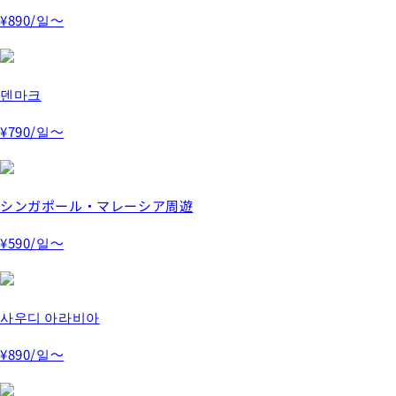
¥890
/일～
덴마크
¥790
/일～
シンガポール・マレーシア周遊
¥590
/일～
사우디 아라비아
¥890
/일～