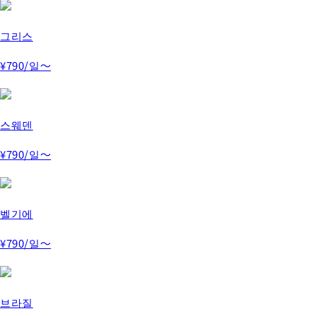
그리스
¥790
/일～
스웨덴
¥790
/일～
벨기에
¥790
/일～
브라질