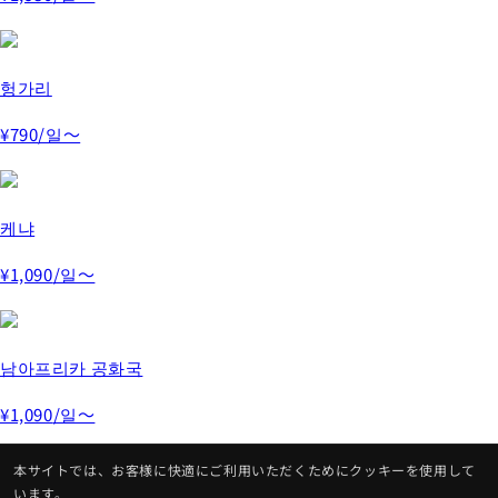
헝가리
¥790
/일～
케냐
¥1,090
/일～
남아프리카 공화국
¥1,090
/일～
本サイトでは、お客様に快適にご利用いただくためにクッキーを使用して
います。