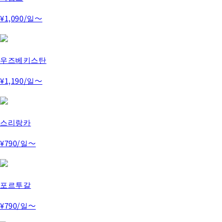
¥1,090
/일～
우즈베키스탄
¥1,190
/일～
스리랑카
¥790
/일～
포르투갈
¥790
/일～