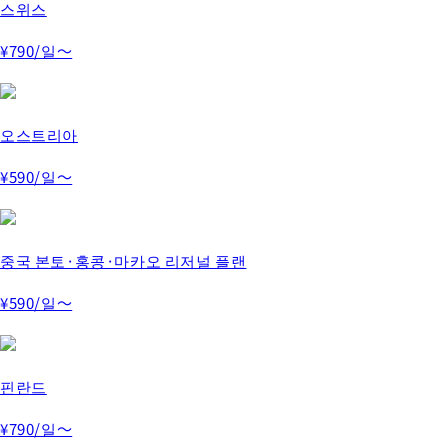
스위스
¥790
/일～
오스트리아
¥590
/일～
중국 본토·홍콩·마카오 리저널 플랜
¥590
/일～
핀란드
¥790
/일～