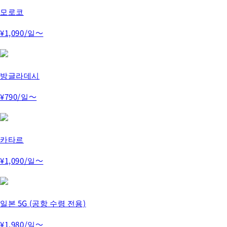
모로코
¥1,090
/일～
방글라데시
¥790
/일～
카타르
¥1,090
/일～
일본 5G (공항 수령 전용)
¥1,980
/일～