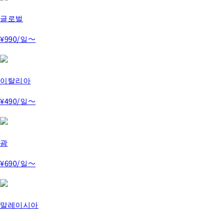
글로벌
¥990
/일～
이탈리아
¥490
/일～
괌
¥690
/일～
말레이시아