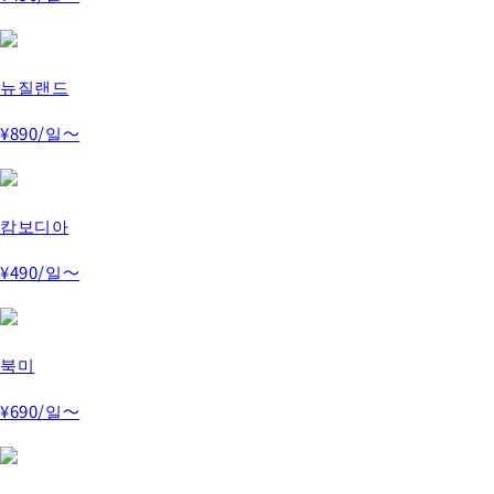
뉴질랜드
¥890
/일～
캄보디아
¥490
/일～
북미
¥690
/일～