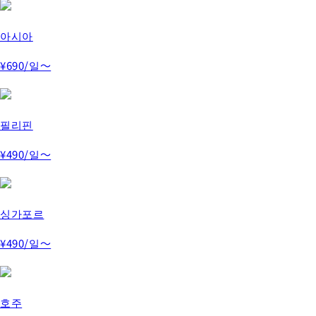
아시아
¥690
/일～
필리핀
¥490
/일～
싱가포르
¥490
/일～
호주