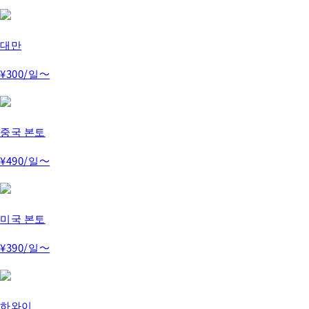
대만
¥300
/일～
중국 본토
¥490
/일～
미국 본토
¥390
/일～
하와이