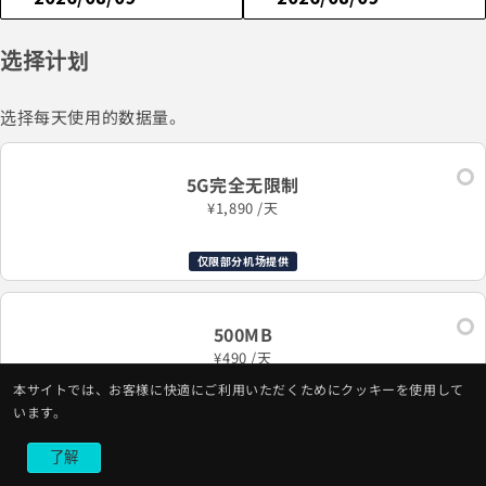
选择计划
选择每天使用的数据量。
5G完全无限制
¥1,890 /天
仅限部分机场提供
500MB
¥490 /天
本サイトでは、お客様に快適にご利用いただくためにクッキーを使用して
います。
1GB
了解
¥890 /天