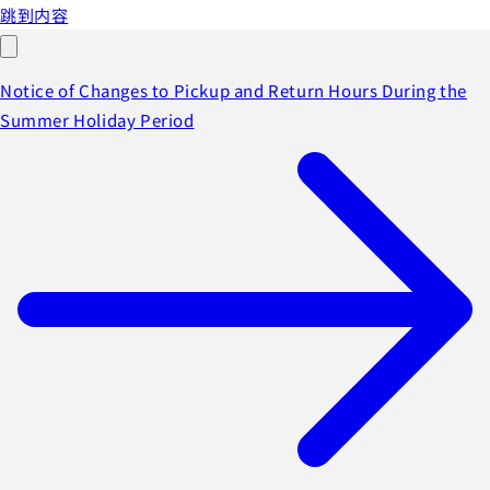
跳到内容
Notice of Changes to Pickup and Return Hours During the
Summer Holiday Period