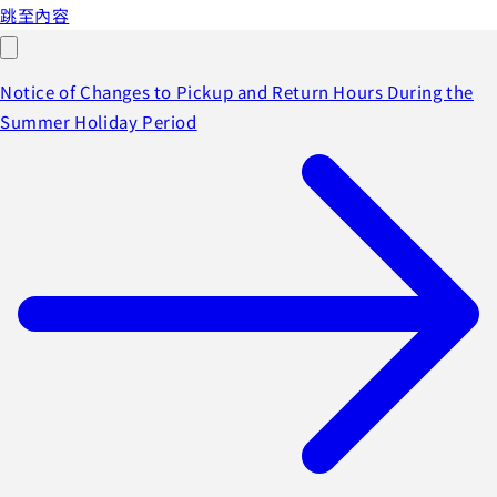
跳至內容
Notice of Changes to Pickup and Return Hours During the
Summer Holiday Period