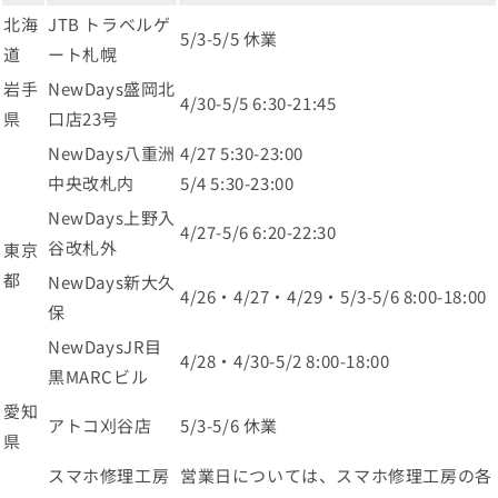
北海
JTB トラベルゲ
5/3-5/5 休業
道
ート札幌
岩手
NewDays盛岡北
4/30-5/5 6:30-21:45
県
口店23号
NewDays八重洲
4/27 5:30-23:00
中央改札内
5/4 5:30-23:00
NewDays上野入
4/27-5/6 6:20-22:30
谷改札外
東京
都
NewDays新大久
4/26・4/27・4/29・5/3-5/6 8:00-18:00
保
NewDaysJR目
4/28・4/30-5/2 8:00-18:00
黒MARCビル
愛知
アトコ刈谷店
5/3-5/6 休業
県
スマホ修理工房
営業日については、スマホ修理工房の各