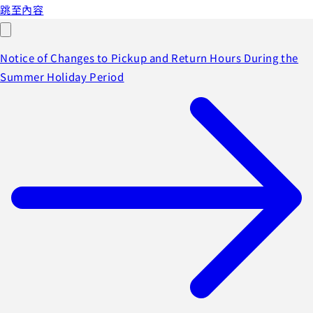
跳至內容
Notice of Changes to Pickup and Return Hours During the
Summer Holiday Period