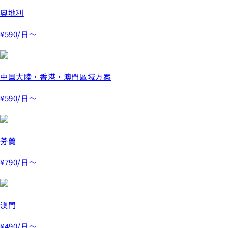
奧地利
¥590
/日～
中国大陸・香港・澳門區域方案
¥590
/日～
芬蘭
¥790
/日～
澳門
¥490
/日～