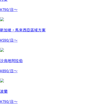
¥790
/日～
新加坡・馬來西亞區域方案
¥590
/日～
沙烏地阿拉伯
¥890
/日～
波蘭
¥790
/日～